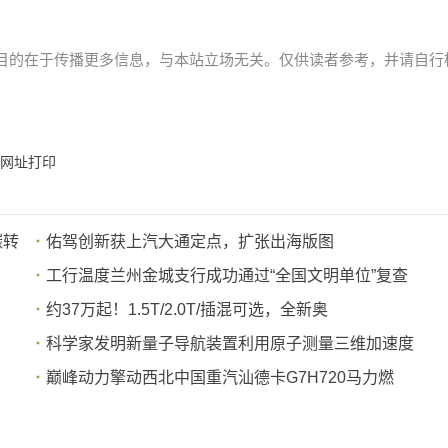
目的在于传播更多信息，与本站立场无关。仅供读者参考，并请自行
网址
打印
碳转
佑驾创新获上汽大通定点，扩张出海版图
工行温度兰州金城支行成功通过“全国文明单位”复查
约37万起！1.5T/2.0T/插混可选，全新奥
科学家发明新量子导航装置利用原子测量三维加速度
巅峰动力擎动西北中国重汽汕德卡G7H720马力燃