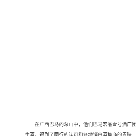
在广西巴马的深山中，他们巴马宏品壹号酒厂团
生酒，得到了同行的认可和各地销白酒售商的青睐