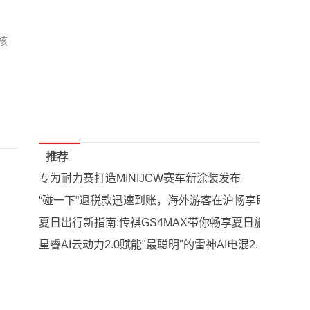
核
推荐
专为耐力赛打造MINIJCW赛车新涂装发布
“碰一下”退税款迅速到账，海外游客在沪畅享即买即退
夏日出行新指南:传祺GS4MAX带你畅享夏日旅程
星睿AI云动力2.0赋能"最聪明"的雷神AI电混2.