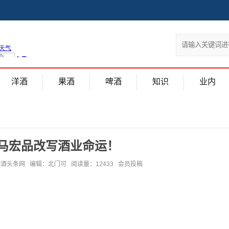
洋酒
果酒
啤酒
知识
业内
巴马宏品改写酒业命运！
 来源:糖酒头条网 编辑：北门可 阅读量：12433 会员投稿